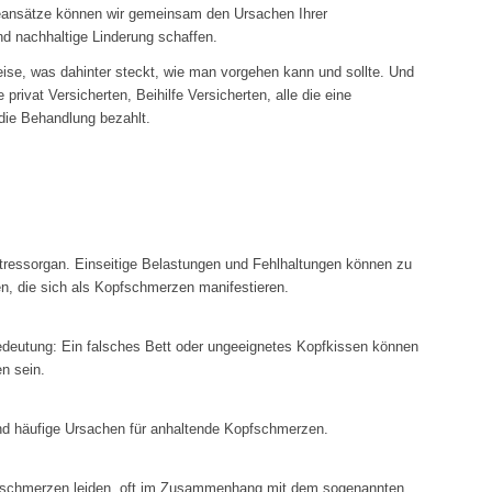
eansätze können wir gemeinsam den Ursachen Ihrer
 nachhaltige Linderung schaffen.
eise, was dahinter steckt, wie man vorgehen kann und sollte. Und
 privat Versicherten, Beihilfe Versicherten, alle die eine
ie Behandlung bezahlt.
Stressorgan. Einseitige Belastungen und Fehlhaltungen können zu
, die sich als Kopfschmerzen manifestieren.
Bedeutung: Ein falsches Bett oder ungeeignetes Kopfkissen können
n sein.
nd häufige Ursachen für anhaltende Kopfschmerzen.
fschmerzen leiden, oft im Zusammenhang mit dem sogenannten