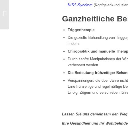
KISS-Syndrom
(Kopfgelenk-induzier
Ganzheitliche B
Triggertherapie
Tennis- oder
Die gezielte Behandlung von Trigg
Golfellenbogen:
lindern.
Ursachen, Symptome
und natürliche
Chiropraktik und manuelle Therap
Behandlungs...
Durch sanfte Manipulationen der Wi
verbessert werden.
Die Bedeutung frühzeitiger Beha
Verspannungen, die über Jahre nich
Eine frühzeitige und regelmäßige Beh
Erfolg. Zögern und verschieben füh
Lassen Sie uns gemeinsam den Weg 
Ihre Gesundheit und Ihr Wohlbefinden