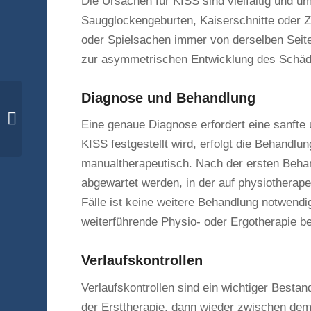
Die Ursachen für KISS sind vielfältig und 
Saugglockengeburten, Kaiserschnitte oder 
oder Spielsachen immer von derselben Seite
zur asymmetrischen Entwicklung des Schäd
Diagnose und Behandlung
Eine genaue Diagnose erfordert eine sanfte
KISS festgestellt wird, erfolgt die Behandlu
manualtherapeutisch. Nach der ersten Behan
Ganzheitliche Hilfe bei
Ischias:
abgewartet werden, in der auf physiotherap
Therapieansätze aus
Fälle ist keine weitere Behandlung notwend
Naturheilkunde und
weiterführende Physio- oder Ergotherapie be
Ch...
Verlaufskontrollen
Verlaufskontrollen sind ein wichtiger Besta
der Ersttherapie, dann wieder zwischen dem 